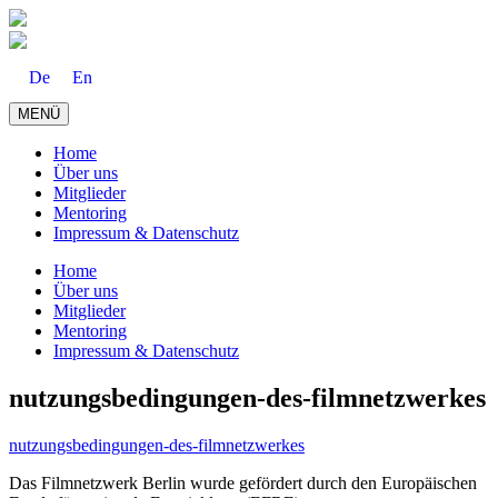
Zum
Inhalt
springen
De
En
MENÜ
Home
Über uns
Mitglieder
Mentoring
Impressum & Datenschutz
Home
Über uns
Mitglieder
Mentoring
Impressum & Datenschutz
nutzungsbedingungen-des-filmnetzwerkes
nutzungsbedingungen-des-filmnetzwerkes
Das Filmnetzwerk Berlin wurde gefördert durch den Europäischen