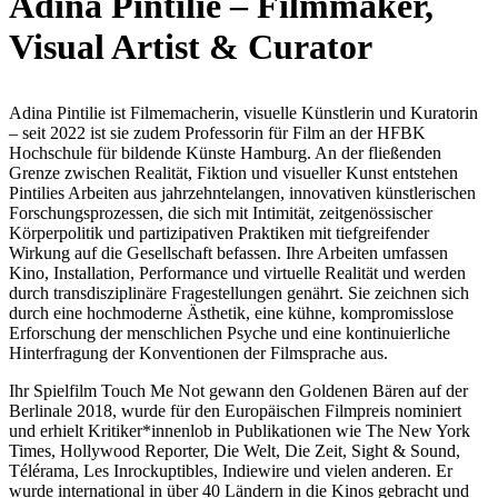
Adina Pintilie – Filmmaker,
Visual Artist & Curator
Adina Pintilie ist Filmemacherin, visuelle Künstlerin und Kuratorin
– seit 2022 ist sie zudem Professorin für Film an der HFBK
Hochschule für bildende Künste Hamburg. An der fließenden
Grenze zwischen Realität, Fiktion und visueller Kunst entstehen
Pintilies Arbeiten aus jahrzehntelangen, innovativen künstlerischen
Forschungsprozessen, die sich mit Intimität, zeitgenössischer
Körperpolitik und partizipativen Praktiken mit tiefgreifender
Wirkung auf die Gesellschaft befassen. Ihre Arbeiten umfassen
Kino, Installation, Performance und virtuelle Realität und werden
durch transdisziplinäre Fragestellungen genährt. Sie zeichnen sich
durch eine hochmoderne Ästhetik, eine kühne, kompromisslose
Erforschung der menschlichen Psyche und eine kontinuierliche
Hinterfragung der Konventionen der Filmsprache aus.
Ihr Spielfilm Touch Me Not gewann den Goldenen Bären auf der
Berlinale 2018, wurde für den Europäischen Filmpreis nominiert
und erhielt Kritiker*innenlob in Publikationen wie The New York
Times, Hollywood Reporter, Die Welt, Die Zeit, Sight & Sound,
Télérama, Les Inrockuptibles, Indiewire und vielen anderen. Er
wurde international in über 40 Ländern in die Kinos gebracht und