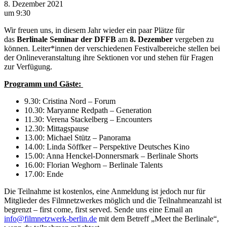
8. Dezember 2021
um 9:30
Wir freuen uns, in diesem Jahr wieder ein paar Plätze für
das
Berlinale Seminar der DFFB
am
8. Dezember
vergeben zu
können. Leiter*innen der verschiedenen Festivalbereiche stellen bei
der Onlineveranstaltung ihre Sektionen vor und stehen für Fragen
zur Verfügung.
Programm und Gäste:
9.30: Cristina Nord – Forum
10.30: Maryanne Redpath – Generation
11.30: Verena Stackelberg – Encounters
12.30: Mittagspause
13.00: Michael Stütz – Panorama
14.00: Linda Söffker – Perspektive Deutsches Kino
15.00: Anna Henckel-Donnersmark – Berlinale Shorts
16.00: Florian Weghorn – Berlinale Talents
17.00: Ende
Die Teilnahme ist kostenlos, eine Anmeldung ist jedoch nur für
Mitglieder des Filmnetzwerkes möglich und die Teilnahmeanzahl ist
begrenzt – first come, first served. Sende uns eine Email an
info@filmnetzwerk-berlin.de
mit dem Betreff „Meet the Berlinale“,