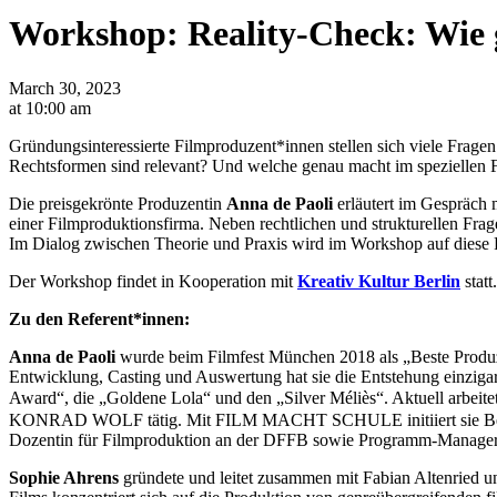
Workshop: Reality-Check: Wie 
March 30, 2023
at 10:00 am
Gründungsinteressierte Filmproduzent*innen stellen sich viele Frage
Rechtsformen sind relevant? Und welche genau macht im speziellen F
Die preisgekrönte Produzentin
Anna de Paoli
erläutert im Gespräch 
einer Filmproduktionsfirma. Neben rechtlichen und strukturellen Fragen
Im Dialog zwischen Theorie und Praxis wird im Workshop auf diese
Der Workshop findet in Kooperation mit
Kreativ Kultur Berlin
statt.
Zu den Referent*innen:
Anna de Paoli
wurde beim Filmfest München 2018 als „Beste Produze
Entwicklung, Casting und Auswertung hat sie die Entstehung einziga
Award“, die „Goldene Lola“ und den „Silver Méliès“. Aktuell arbeit
KONRAD WOLF tätig. Mit FILM MACHT SCHULE initiiert sie Begegnun
Dozentin für Filmproduktion an der DFFB sowie Programm-Managerin
Sophie Ahrens
gründete und leitet zusammen mit Fabian Altenried 