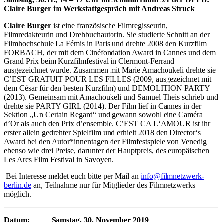
Claire Burger im Werkstattgespräch mit Andreas Struck
Claire Burger
ist eine französische Filmregisseurin,
Filmredakteurin und Drehbuchautorin. Sie studierte Schnitt an der
Filmhochschule La Fémis in Paris und drehte 2008 den Kurzfilm
FORBACH, der mit dem Cinéfondation Award in Cannes und dem
Grand Prix beim Kurzfilmfestival in Clermont-Ferrand
ausgezeichnet wurde. Zusammen mit Marie Amachoukeli drehte sie
C’EST GRATUIT POUR LES FILLES (2009, ausgezeichnet mit
dem César für den besten Kurzfilm) und DEMOLITION PARTY
(2013). Gemeinsam mit Amachoukeli und Samuel Theis schrieb und
drehte sie PARTY GIRL (2014). Der Film lief in Cannes in der
Sektion „Un Certain Regard“ und gewann sowohl eine Caméra
d’Or als auch den Prix d’ensemble. C’EST CA L‘AMOUR ist ihr
erster allein gedrehter Spielfilm und erhielt 2018 den Director‘s
Award bei den Autor*innentagen der Filmfestspiele von Venedig
ebenso wie drei Preise, darunter der Hauptpreis, des europäischen
Les Arcs Film Festival in Savoyen.
Bei Interesse meldet euch bitte per Mail an
info@filmnetzwerk-
berlin.de
an, Teilnahme nur für Mitglieder des Filmnetzwerks
möglich.
Datum: Samstag, 30. November 2019