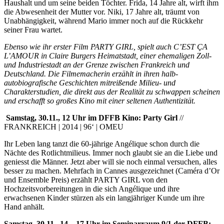
Haushalt und um seine beiden Töchter. Frida, 14 Jahre alt, wirft ihm
die Abwesenheit der Mutter vor. Niki, 17 Jahre alt, träumt von
Unabhängigkeit, während Mario immer noch auf die Rückkehr
seiner Frau wartet.
Ebenso wie ihr erster Film PARTY GIRL, spielt auch C’EST
Ç
A
L’AMOUR in Claire Burgers Heimatstadt, einer ehemaligen Zoll-
und Industriestadt an der Grenze zwischen Frankreich und
Deutschland. Die Filmemacherin erzählt in ihren halb-
autobiografische Geschichten mitreißende Milieu- und
Charakterstudien, die direkt aus der Realität zu schwappen scheinen
und erschafft so großes Kino mit einer seltenen Authentizität.
Samstag, 30.11., 12 Uhr im DFFB Kino: Party Girl
//
FRANKREICH | 2014 | 96‘ | OMEU
Ihr Leben lang tanzt die 60-jährige Angélique schon durch die
Nächte des Rotlichtmilieus. Immer noch glaubt sie an die Liebe und
geniesst die Männer. Jetzt aber will sie noch einmal versuchen, alles
besser zu machen. Mehrfach in Cannes ausgezeichnet (Caméra d’Or
und Ensemble Preis) erzählt PARTY GIRL von den
Hochzeitsvorbereitungen in die sich Angélique und ihre
erwachsenen Kinder stürzen als ein langjähriger Kunde um ihre
Hand anhält.
Samstag, 30.11., 14 – 17 Uhr im Seminarraum 9/1 der DFFB: