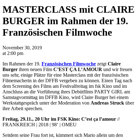
MASTERCLASS mit CLAIRE
BURGER im Rahmen der 19.
Französischen Filmwoche
November 30, 2019
at 2:00 pm
Im Rahmen der 19.
Französischen Filmwoche
zeigt
Claire
Burger
ihren neuen Film
C’EST
Ç
A L’AMOUR
und wir freuen
uns sehr, einige Plätze für eine Masterclass mit der französischen
Filmemacherin in der DFFB vergeben zu können. Einen Tag nach
dem Screening des Films am Festivalfreitag im fsk Kino und im
Anschluss an die Vorführung ihres Debütfilms PARTY GIRL am
Samstagvormittag im DFFB Kino, wird Claire Burger bei einem
Werkstattgespräch unter der Moderation von
Andreas Struck
über
ihre Arbeit sprechen.
Freitag, 29.11., 20 Uhr im FSK Kino: C’est ça l’amour
//
FRANKREICH | 2018 | 98‘ | OMEU
Seitdem seine Frau fort ist, kümmert sich Mario allein um den